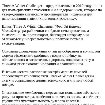
Three-A Winter Challenger – представленные в 2019 году шины
для коммерческих автомобилей и внедорожников, которые по
утверждению китайского производителя «идеальны для
использования в зимних погодных условиях».
Шины Three-A Winter Challenger
(Фри-Эй Винтер
Челенджер)
разработчики снабдили ненаправленным
симметричным протектором, благодаря которому они
отличаются универсальностью и практичностью в
эксплуатации.
Основные дренажные канавки зигзагообразной и волнистой
формы эффективно разбивают водную плёнку на
обледеневших и заснеженных дорогах, повышают тягу и
снижают риск аквапланирования и слашпленинга.
Высокая частота расположения трёхмерных ламелей
способствует усилению тяги Three-A Winter Challenger на
снегу и сокращению длины тормозного пути при любой
погоде.
Специальные межблочные перемычки повышают жёсткость
рисунка протектора
,
особенно в плечевых зонах, за счёт чего
улучшается чувствительность рулевого колеса и