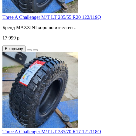
Three A Challenger M/T LT 285/55 R20 122/119Q
Бренд MAZZINI хорошо известен ..
17 999 р.
В корзину
Three A Challenger M/T LT 285/70 R17 121/118Q