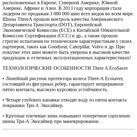
расположенных в Европе, Северной Америке, Южной
Америке, Африке и Азии. В 2013 году корпорация стала
лидером по продажам 3 000 000 шин всех видов во всем мире.
Шины ThreeA прошли контроль качества Американского
Департамента Транспорта (DOT), Европейской
Экономической Комиссии (ECE) и Китайской Обязательной
Комиссии Сертификации (ССС) и др., а также прошли
строгие испытания по техническим характеристикам у своих
партнеров, таких как Goodyear, Caterpillar, Volvo и др. При
покупке этих шин можете быть уверены в высоком качестве
продукции и отличных эксплуатационных характеристиках!
ТЕХНОЛОГИЧЕСКИЕ ОСОБЕННОСТИ Three A EcoSaver
• Линейный рисунок протектора колеса Three-A Ecosaver,
состоящий из фигурных ребер, гарантирует непрерывное
пятно контакта, высокую курсовую устойчивость.
• Четыре глубоких канавки отводят воду из пятна контакта
покрышки Три-А Экосайвер.
• Крупные плечевые зоны повышают поперечное сцепление
шины Три-А Экосайвер при маневрировании.