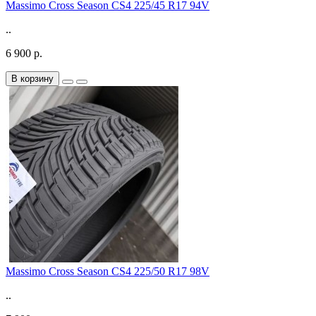
Massimo Cross Season CS4 225/45 R17 94V
..
6 900 р.
В корзину
Massimo Cross Season CS4 225/50 R17 98V
..