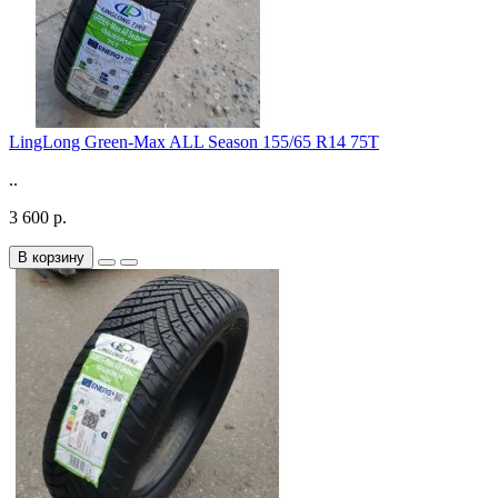
LingLong Green-Max ALL Season 155/65 R14 75T
..
3 600 р.
В корзину