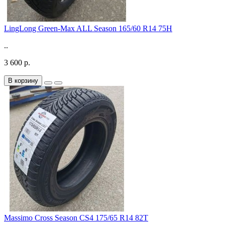
LingLong Green-Max ALL Season 165/60 R14 75H
..
3 600 р.
В корзину
Massimo Cross Season CS4 175/65 R14 82T