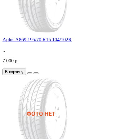
Aplus A869 195/70 R15 104/102R
..
7 000 р.
В корзину