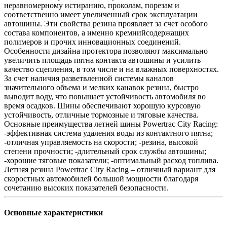
неравномерному истиранию, проколам, порезам и
соответственно имеет увеличенный срок эксплуатации
автошины. Эти свойства резина проявляет за счет особого
состава компонентов, а именно кремнийсодержащих
полимеров и прочих инновационных соединений.
Особенности дизайна протектора позволяют максимально
увеличить площадь пятна контакта автошины и усилить
качество сцепления, в том числе и на влажных поверхностях.
За счет наличия разветвленной системы каналов
значительного объема и мелких канавок резина, быстро
выводит воду, что повышает устойчивость автомобиля во
время осадков. Шины обеспечивают хорошую курсовую
устойчивость, отличные тормозные и тяговые качества.
Основные преимущества летней шины Powertrac City Racing:
-эффективная система удаления воды из контактного пятна;
-отличная управляемость на скорости; -резина, высокой
степени прочности; -длительный срок службы автошины;
-хорошие тяговые показатели; -оптимальный расход топлива.
Летняя резина Powertrac City Racing – отличный вариант для
скоростных автомобилей большой мощности благодаря
сочетанию высоких показателей безопасности.
Основные характеристики