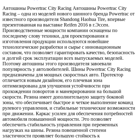
Автошины Powertrac City Racing Автошины Powertrac City
Racing – одна из моделей нового шинного бренда Powertrac от
известного производителя Shandong Haohua Tire, впервые
презентованная на выставке Reifen 2016 в г.Эссен.
Производственные мощности компании оснащены по
последнему слову техники, для проектирования и
изготовления продукции используются новейшие
технологические разработки и сырье с инновационным
составом, что позволяет гарантировать качество, безопасность
и долгий срок эксплуатации всех выпускаемых моделей.
Поэтому автошины этого производителя завоевали
популярность у автолюбителей. Шины Powertrac City Racing
предназначены для мощных скоростных авто. Протектор
отличается новым дизайном, его плечевая зона
оптимизирована для улучшения устойчивости при
прохождении поворотов и маневрировании на большой
скорости. Резина имеет дополнительную защиту боковой
зоны, что обеспечивает быстрое и четкое выполнение команд
рулевого управления, и стабильные технические возможности
при движении. Каркас усилен для обеспечения потребностей
автомобиля повышенной мощности. Это позволяет
обеспечить стабильность управления при переменных
нагрузках на шины. Резина повешенной степени
эластичности проявляет большую стойкость к