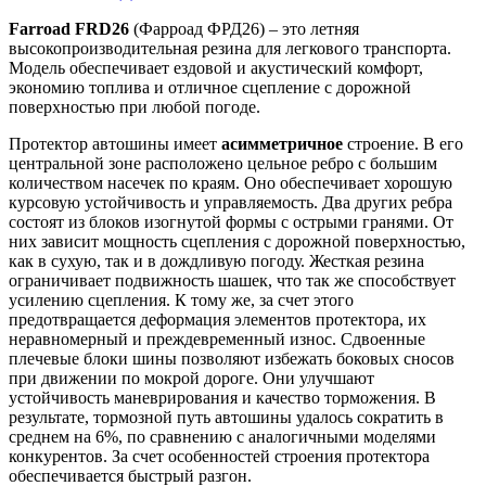
Farroad FRD26
(Фарроад ФРД26) – это летняя
высокопроизводительная резина для легкового транспорта.
Модель обеспечивает ездовой и акустический комфорт,
экономию топлива и отличное сцепление с дорожной
поверхностью при любой погоде.
Протектор автошины имеет
асимметричное
строение. В его
центральной зоне расположено цельное ребро с большим
количеством насечек по краям. Оно обеспечивает хорошую
курсовую устойчивость и управляемость. Два других ребра
состоят из блоков изогнутой формы с острыми гранями. От
них зависит мощность сцепления с дорожной поверхностью,
как в сухую, так и в дождливую погоду. Жесткая резина
ограничивает подвижность шашек, что так же способствует
усилению сцепления. К тому же, за счет этого
предотвращается деформация элементов протектора, их
неравномерный и преждевременный износ. Сдвоенные
плечевые блоки шины позволяют избежать боковых сносов
при движении по мокрой дороге. Они улучшают
устойчивость маневрирования и качество торможения. В
результате, тормозной путь автошины удалось сократить в
среднем на 6%, по сравнению с аналогичными моделями
конкурентов. За счет особенностей строения протектора
обеспечивается быстрый разгон.