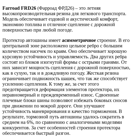
Farroad FRD26
(Фарроад ФРД26) – это летняя
высокопроизводительная резина для легкового транспорта.
Модель обеспечивает ездовой и акустический комфорт,
экономию топлива и отличное сцепление с дорожной
поверхностью при любой погоде.
Протектор автошины имеет
асимметричное
строение. В его
центральной зоне расположено цельное ребро с большим
количеством насечек по краям. Оно обеспечивает хорошую
курсовую устойчивость и управляемость. Два других ребра
состоят из блоков изогнутой формы с острыми гранями. От
них зависит мощность сцепления с дорожной поверхностью,
как в сухую, так и в дождливую погоду. Жесткая резина
ограничивает подвижность шашек, что так же способствует
усилению сцепления. К тому же, за счет этого
предотвращается деформация элементов протектора, их
неравномерный и преждевременный износ. Сдвоенные
плечевые блоки шины позволяют избежать боковых сносов
при движении по мокрой дороге. Они улучшают
устойчивость маневрирования и качество торможения. В
результате, тормозной путь автошины удалось сократить в
среднем на 6%, по сравнению с аналогичными моделями
конкурентов. За счет особенностей строения протектора
обеспечивается быстрый разгон.