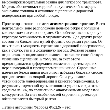
высокопроизводительная резина для легкового транспорта.
Модель обеспечивает ездовой и акустический комфорт,
экономию топлива и отличное сцепление с дорожной
поверхностью при любой погоде.
Протектор автошины имеет
асимметричное
строение. В его
центральной зоне расположено цельное ребро с большим
количеством насечек по краям. Оно обеспечивает хорошую
курсовую устойчивость и управляемость. Два других ребра
состоят из блоков изогнутой формы с острыми гранями. От
них зависит мощность сцепления с дорожной поверхностью,
как в сухую, так и в дождливую погоду. Жесткая резина
ограничивает подвижность шашек, что так же способствует
усилению сцепления. К тому же, за счет этого
предотвращается деформация элементов протектора, их
неравномерный и преждевременный износ. Сдвоенные
плечевые блоки шины позволяют избежать боковых сносов
при движении по мокрой дороге. Они улучшают
устойчивость маневрирования и качество торможения. В
результате, тормозной путь автошины удалось сократить в
среднем на 6%, по сравнению с аналогичными моделями
конкурентов. За счет особенностей строения протектора
обеспечивается быстрый разгон.
Летние автошины Фарроад ФРД26 – это: