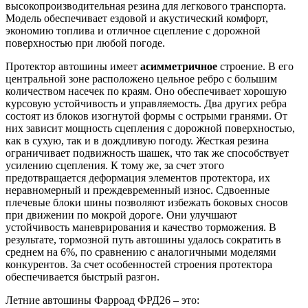
высокопроизводительная резина для легкового транспорта.
Модель обеспечивает ездовой и акустический комфорт,
экономию топлива и отличное сцепление с дорожной
поверхностью при любой погоде.
Протектор автошины имеет
асимметричное
строение. В его
центральной зоне расположено цельное ребро с большим
количеством насечек по краям. Оно обеспечивает хорошую
курсовую устойчивость и управляемость. Два других ребра
состоят из блоков изогнутой формы с острыми гранями. От
них зависит мощность сцепления с дорожной поверхностью,
как в сухую, так и в дождливую погоду. Жесткая резина
ограничивает подвижность шашек, что так же способствует
усилению сцепления. К тому же, за счет этого
предотвращается деформация элементов протектора, их
неравномерный и преждевременный износ. Сдвоенные
плечевые блоки шины позволяют избежать боковых сносов
при движении по мокрой дороге. Они улучшают
устойчивость маневрирования и качество торможения. В
результате, тормозной путь автошины удалось сократить в
среднем на 6%, по сравнению с аналогичными моделями
конкурентов. За счет особенностей строения протектора
обеспечивается быстрый разгон.
Летние автошины Фарроад ФРД26 – это: