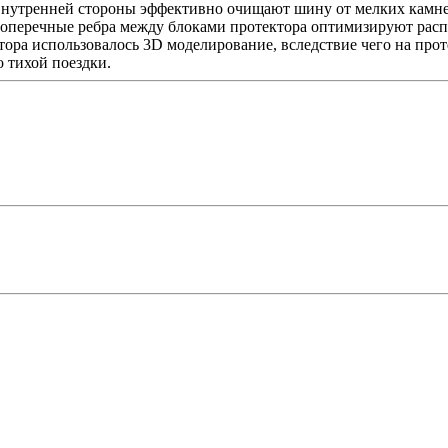
с внутренней стороны эффективно очищают шину от мелких камн
 Поперечные ребра между блоками протектора оптимизируют рас
ктора использовалось 3D моделирование, вследствие чего на пр
 тихой поездки.