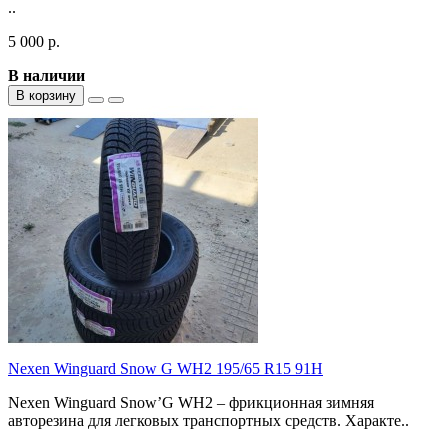
..
5 000 р.
В наличии
В корзину
Nexen Winguard Snow G WH2 195/65 R15 91H
Nexen Winguard Snow’G WH2 – фрикционная зимняя
авторезина для легковых транспортных средств. Характе..