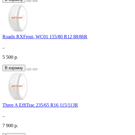
Roadx RXFrost- WC01 155/80 R12 88/86R
..
5 500 р.
В корзину
Three A EffiTrac 235/65 R16 115/113R
..
7 900 р.