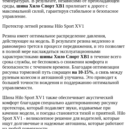
температурах. В результате, независимо от преобладающей
среды,
шина Хило Спорт ХВ1
прилипает к дороге с
максимальной силой, гарантируя стабильное и безопасное
управление.
Протектор летней резины Hilo Sport XV1
Резина имеет оптимальное распределение давления,
действующее на модель. В результате резина медленно и
равномерно трется в процессе передвижения, и это позволяет
в полной мере наслаждаться эксплуатационными
характеристиками
шины Хило Спорт ХВ1
в течение всего
срока службы, не беспокоясь о снижении комфорта и
безопасности с течением времени. Благодаря оптимизации
рисунка тормозной путь сокращен
на 10-15%
, а связь между
рулевым колесом и автошиной улучшена. Это приводит к
большей точности вождения и поддержанию оптимальной
управляемости.
Шина Hilo Sport XV1 также обеспечивает акустический
комфорт благодаря специально адаптированному рисунку
протектора, который подавляет звуки, издаваемые при
качении модели, и поездка становится тихой и приятной. Hilo
Sport XV1 - великолепное решение для водителей, которые
ищут долговечные и надежные автошины, которые работают
на любой поверхности.