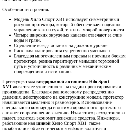
Особенности строения:
Модель Хило Спорт ХВ1 использует симметричный
рисунок протектора, который обеспечивает надежное
управление как на сухой, так и на мокрой поверхности.
Четыре широких окружных канавки отвечают за слив
воды и грязи.
Сцепление всегда остается на должном уровне.
Риск аквапланирования существенно уменьшен.
Благодаря многочисленным порезам и прочным блокам
протектора, резина гарантирует меньший тормозной
путь и устойчивость к различным механическим
повреждениям и истиранию.
Преимуществом
внедорожной автошины Hilo Sport
XV1
является ее утонченность на стадии проектирования и
производства. Благодаря равномерному распределению
давления, действующего на конструкцию модели, протектор
изнашивается медленно и равномерно. Использование
специального компаунда и оптимизированного протектора
снижает сопротивление качению. Из-за этого расход топлива
падает, водитель экономит денежные средства. Инженеры,
работающие над
шиной Хило
Спорт ХВ1, также
позаботились об акустическом комфорте водителя и