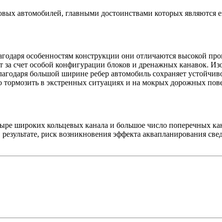
овых автомобилей, главными достоинствами которых являются е
годаря особенностям конструкции они отличаются высокой про
 за счет особой конфигурации блоков и дренажных канавок. Из
лагодаря большой ширине ребер автомобиль сохраняет устойчив
 тормозить в экстренных ситуациях и на мокрых дорожных пове
е широких кольцевых канала и большое число поперечных кана
 результате, риск возникновения эффекта аквапланирования све