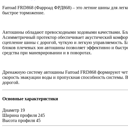
Farroad FRD868 (Фарроад ФРД868) – это летние шины для легк
быстрое торможение.
Автошины обладают превосходными ходовыми качествами. Бла
Асимметричный протектор обеспечивает акустический комфорт
сцепление шины с дорогой, чуткую и легкую управляемость. Б
блоков плечевых зон автошины позволяет эффективно и быстро
средства при маневрировании и в поворотах.
Дренажную систему автошины Farroad FRD868 формируют четыр
скорость эвакуации воды и пропускная способность системы. В
дорогой.
Основные характеристики
Диаметр
19
Ширина профиля
245
Высота профиля
45