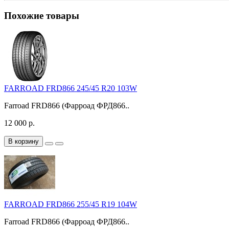
Похожие товары
FARROAD FRD866 245/45 R20 103W
Farroad FRD866 (Фарроад ФРД866..
12 000 р.
В корзину
FARROAD FRD866 255/45 R19 104W
Farroad FRD866 (Фарроад ФРД866..