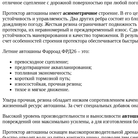
отличное сцепление с дорожной поверхностью при любой пого
Протектор автошины имеет
асимметричное
строение. В его ц
устойчивость и управляемость. Два других ребра состоят из б
дождливую погоду. Жесткая резина ограничивает подвижность ш
протектора, их неравномерный и преждевременный износ. Сд
устойчивость маневрирования и качество торможения. В резуль
счет особенностей строения протектора обеспечивается быстры
Летние автошины Фарроад ФРД26 – это:
превосходное сцепление;
предотвращение аквапланирования;
топливная экономичность;
короткий тормозной путь;
износостойкая, прочная резина;
тихое и мягкое движение.
Ультра прочная, резина обладает низким сопротивлением каче
жизненный ресурс автошины. За счет специальных добавок она
Высокий уровень производительности и выносливости
автош
повреждений они максимально усилены, а для изготовления бо
Протектор автошины оснащен высокопроизводительной дренаж
быстро отводят воду из пятна контакта шины, позволяя тем са