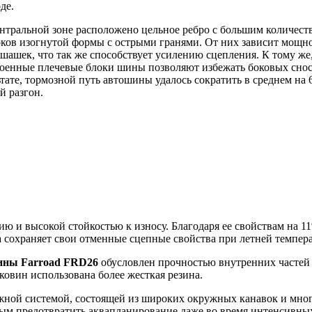
де.
ентральной зоне расположено цельное ребро с большим количест
локов изогнутой формы с острыми гранями. От них зависит мощно
ашек, что так же способствует усилению сцепления. К тому же,
военные плечевые блоки шины позволяют избежать боковых сно
тате, тормозной путь автошины удалось сократить в среднем на
й разгон.
нию и высокой стойкостью к износу. Благодаря ее свойствам на
 сохраняет свои отменные сцепные свойства при летней темпера
ины Farroad FRD26
обусловлен прочностью внутренних частей 
ковин использована более жесткая резина.
ной системой, состоящей из широких окружных канавок и мно
мым предотвратить аквапланирование даже во время интенсивных