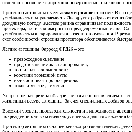
отличное сцепление с дорожной поверхностью при любой пого
Протектор автошины имеет
асимметричное
строение. В его ц
устойчивость и управляемость. Два других ребра состоят из б
дождливую погоду. Жесткая резина ограничивает подвижность ш
протектора, их неравномерный и преждевременный износ. Сд
устойчивость маневрирования и качество торможения. В резуль
счет особенностей строения протектора обеспечивается быстры
Летние автошины Фарроад ФРД26 – это:
превосходное сцепление;
предотвращение аквапланирования;
топливная экономичность;
короткий тормозной путь;
износостойкая, прочная резина;
тихое и мягкое движение.
Ультра прочная, резина обладает низким сопротивлением каче
жизненный ресурс автошины. За счет специальных добавок она
Высокий уровень производительности и выносливости
автош
повреждений они максимально усилены, а для изготовления бо
Протектор автошины оснащен высокопроизводительной дренаж
быстро отводят воду из пятна контакта шины, позволяя тем са