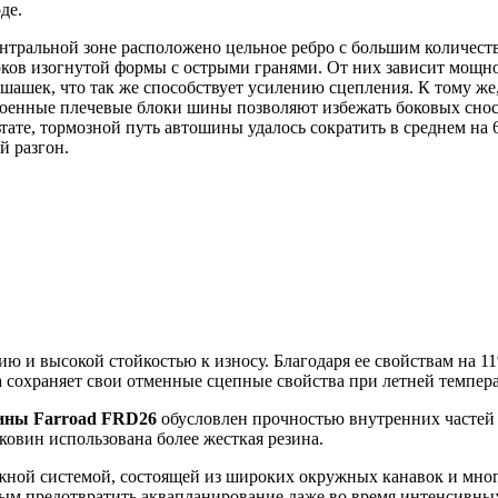
де.
ентральной зоне расположено цельное ребро с большим количест
локов изогнутой формы с острыми гранями. От них зависит мощно
ашек, что так же способствует усилению сцепления. К тому же,
военные плечевые блоки шины позволяют избежать боковых сно
тате, тормозной путь автошины удалось сократить в среднем на
й разгон.
нию и высокой стойкостью к износу. Благодаря ее свойствам на
 сохраняет свои отменные сцепные свойства при летней темпера
ины Farroad FRD26
обусловлен прочностью внутренних частей 
ковин использована более жесткая резина.
ной системой, состоящей из широких окружных канавок и мно
мым предотвратить аквапланирование даже во время интенсивных