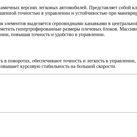
амичных версиях легковых автомобилей. Представляет собой клас
ышенной точностью в управлении и устойчивостью при маневри
элементов выделяется серповидными канавками в центральной 
тметить гипертрофированные размеры плечевых блоков. Массив
нии, повышая точность и удобство в управлении.
ь в поворотах, обеспечивают точность и легкость в управлении
повышает курсовую стабильность на большой скорости.