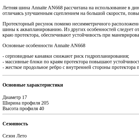
Летняя шина Annaite AN668 рассчитана на использование в дин
отличаясь улучшенным сцеплением на большой скорости, пов
Протекторный рисунок помимо несимметричного расположения 
шины к аквапланированию. Из других особенностей следует о
краю протектора, обеспечивают устойчивость при маневрирова
Основные особенности Annaite AN668
- серповидные канавки снижают риск гидропланирования;
- массивные блоки по краям протектора повышают устойчивост
- жесткое продольное ребро с внутренней стороны протектора 
Основные характеристики
Диаметр
17
Ширина профиля
205
Высота профиля
40
Сезонность
Сезон
Лето