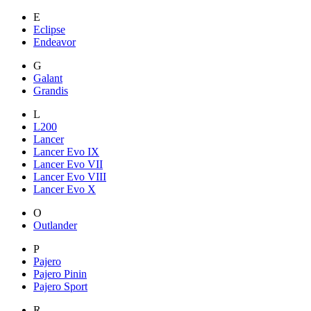
E
Eclipse
Endeavor
G
Galant
Grandis
L
L200
Lancer
Lancer Evo IX
Lancer Evo VII
Lancer Evo VIII
Lancer Evo X
O
Outlander
P
Pajero
Pajero Pinin
Pajero Sport
R