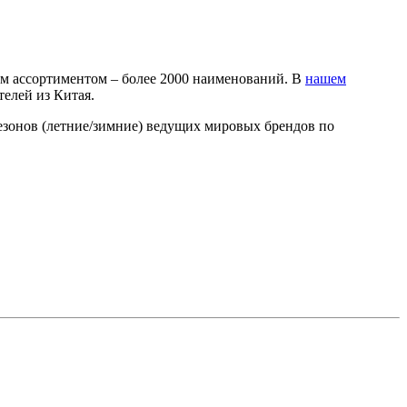
м ассортиментом – более 2000 наименований. В
нашем
елей из Китая.
езонов (летние/зимние) ведущих мировых брендов по