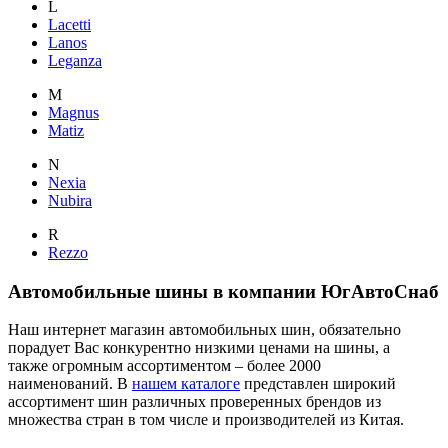
L
Lacetti
Lanos
Leganza
M
Magnus
Matiz
N
Nexia
Nubira
R
Rezzo
Автомобильные шины в компании ЮгАвтоСнаб
Наш интернет магазин автомобильных шин, обязательно
порадует Вас конкурентно низкими ценами на шины, а
также огромным ассортиментом – более 2000
наименований. В
нашем каталоге
представлен широкий
ассортимент шин различных проверенных брендов из
множества стран в том числе и производителей из Китая.