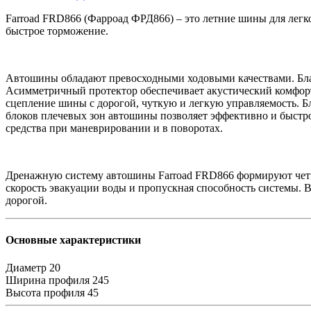
Farroad FRD866 (Фарроад ФРД866) – это летние шины для легк
быстрое торможение.
Автошины обладают превосходными ходовыми качествами. Бла
Асимметричный протектор обеспечивает акустический комфорт
сцепление шины с дорогой, чуткую и легкую управляемость. Б
блоков плечевых зон автошины позволяет эффективно и быстро
средства при маневрировании и в поворотах.
Дренажную систему автошины Farroad FRD866 формируют четыр
скорость эвакуации воды и пропускная способность системы. В
дорогой.
Основные характеристики
Диаметр
20
Ширина профиля
245
Высота профиля
45