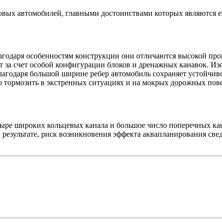
овых автомобилей, главными достоинствами которых являются е
годаря особенностям конструкции они отличаются высокой про
 за счет особой конфигурации блоков и дренажных канавок. Из
лагодаря большой ширине ребер автомобиль сохраняет устойчив
 тормозить в экстренных ситуациях и на мокрых дорожных пове
е широких кольцевых канала и большое число поперечных кана
 результате, риск возникновения эффекта аквапланирования све