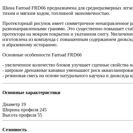
Шина Farroad FRD66 предназначена для среднеразмерных легк
тихим и мягким ходом, топливной экономичностью.
Протекторный рисунок имеет симметричное ненаправленное ра
разнонаправленными гранями. Это существенно повышает стаб
протектора на мокром покрытии и укатанном снегу. Увеличен
изготовлена из компаунда с повышенным содержанием диоксида
и абразивному истиранию.
Основные особенности Farroad FRD66
- увеличенное количество блоков улучшает сцепные свойства на
- широкие дренажные канавки уменьшают риск аквапланирова
- резиновая смесь на основе натурального каучука и диоксида 
Основные характеристики
Диаметр
19
Ширина профиля
245
Высота профиля
55
Сезонность