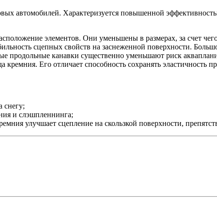
овых автомобилей. Характеризуется повышенной эффективность
сположение элементов. Они уменьшены в размерах, за счет чег
ильность сцепных свойств на заснеженной поверхности. Большо
ные продольные канавки существенно уменьшают риск акваплани
 кремния. Его отличает способность сохранять эластичность п
 снегу;
ния и слэшпленнинга;
кремния улучшает сцепление на скользкой поверхности, препятств