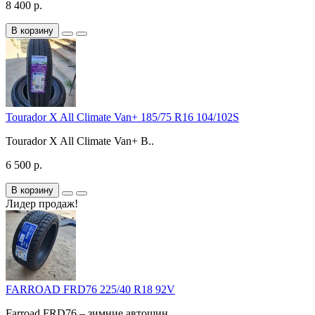
8 400 р.
В корзину
Tourador X All Climate Van+ 185/75 R16 104/102S
Tourador X All Climate Van+ В..
6 500 р.
В корзину
Лидер продаж!
FARROAD FRD76 225/40 R18 92V
Farroad FRD76 – зимние автошин..