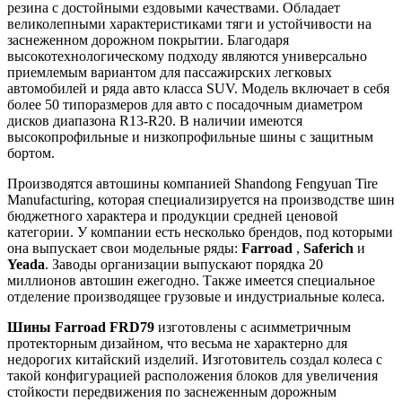
резина с достойными ездовыми качествами. Обладает
великолепными характеристиками тяги и устойчивости на
заснеженном дорожном покрытии. Благодаря
высокотехнологическому подходу являются универсально
приемлемым вариантом для пассажирских легковых
автомобилей и ряда авто класса SUV. Модель включает в себя
более 50 типоразмеров для авто с посадочным диаметром
дисков диапазона R13-R20. В наличии имеются
высокопрофильные и низкопрофильные шины с защитным
бортом.
Производятся автошины компанией Shandong Fengyuan Tire
Manufacturing, которая специализируется на производстве шин
бюджетного характера и продукции средней ценовой
категории. У компании есть несколько брендов, под которыми
она выпускает свои модельные ряды:
Farroad
,
Saferich
и
Yeada
. Заводы организации выпускают порядка 20
миллионов автошин ежегодно. Также имеется специальное
отделение производящее грузовые и индустриальные колеса.
Шины Farroad FRD79
изготовлены с асимметричным
протекторным дизайном, что весьма не характерно для
недорогих китайский изделий. Изготовитель создал колеса с
такой конфигурацией расположения блоков для увеличения
стойкости передвижения по заснеженным дорожным