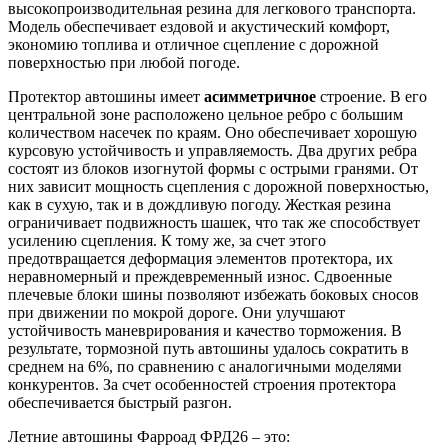
высокопроизводительная резина для легкового транспорта.
Модель обеспечивает ездовой и акустический комфорт,
экономию топлива и отличное сцепление с дорожной
поверхностью при любой погоде.
Протектор автошины имеет
асимметричное
строение. В его
центральной зоне расположено цельное ребро с большим
количеством насечек по краям. Оно обеспечивает хорошую
курсовую устойчивость и управляемость. Два других ребра
состоят из блоков изогнутой формы с острыми гранями. От
них зависит мощность сцепления с дорожной поверхностью,
как в сухую, так и в дождливую погоду. Жесткая резина
ограничивает подвижность шашек, что так же способствует
усилению сцепления. К тому же, за счет этого
предотвращается деформация элементов протектора, их
неравномерный и преждевременный износ. Сдвоенные
плечевые блоки шины позволяют избежать боковых сносов
при движении по мокрой дороге. Они улучшают
устойчивость маневрирования и качество торможения. В
результате, тормозной путь автошины удалось сократить в
среднем на 6%, по сравнению с аналогичными моделями
конкурентов. За счет особенностей строения протектора
обеспечивается быстрый разгон.
Летние автошины Фарроад ФРД26 – это: