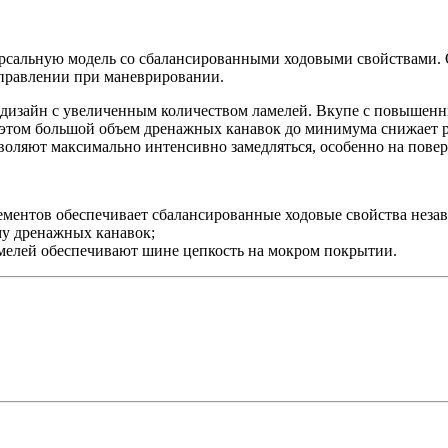
ерсальную модель со сбалансированными ходовыми свойствами.
управлении при маневрировании.
изайн с увеличенным количеством ламелей. Вкупе с повышенны
 этом большой объем дренажных канавок до минимума снижает р
зволяют максимально интенсивно замедляться, особенно на пов
ментов обеспечивает сбалансированные ходовые свойства незав
му дренажных канавок;
ламелей обеспечивают шине цепкость на мокром покрытии.