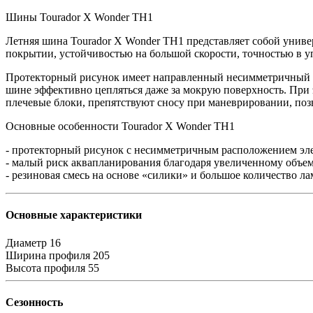
Шины Tourador X Wonder TH1
Летняя шина Tourador X Wonder TH1 представляет собой унив
покрытии, устойчивостью на большой скорости, точностью в 
Протекторный рисунок имеет направленный несимметричный д
шине эффективно цепляться даже за мокрую поверхность. При
плечевые блоки, препятствуют сносу при маневрировании, по
Основные особенности Tourador X Wonder TH1
- протекторный рисунок с несимметричным расположением эле
- малый риск аквапланирования благодаря увеличенному объе
- резиновая смесь на основе «силики» и большое количество 
Основные характеристики
Диаметр
16
Ширина профиля
205
Высота профиля
55
Сезонность