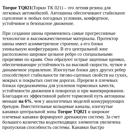
Torque TQ021
(Торкю ТК 021) – это летняя резина для
легковых автомобилей. Автошины обеспечивают стабильное
сцепление в любых погодных условиях, комфортное,
устойчивое и безопасное движение.
При создании шины применялись самые прогрессивные
технологии и высококачественные материалы. Протектор
шины имеет асимметричное строение, а его блоки
уникальную конфигурацию. В его центральной зоне
расположено широкое цельное ребро со специальными
прорезями по краям. Они образуют острые зацепные кромки,
обеспечивающие устойчивость на высокой скорости, чуткое и
динамичное управление. Изогнутые блоки двух других ребер
способствуют стабильности тягово-сцепных свойств на сухих,
мокрых и покрытых снегом дорогах. Прорези в плечевых
блоках предназначены для усиления тормозных качеств,
устойчивости движения в поворотах и при маневрировании.
Благодаря их эффективной работе тормозной путь автошины
меньше
на 6%
, чем у аналогичных моделей конкурирующих
брендов. Вместительные кольцевые каналы, изогнутые
канавки центральной зоны
Torque TQ021
и широкие
плечевые канавки формируют дренажную систему. За счет
большого количества водоотводящих элементов увеличена
пропускная способность системы. Канавки быстро