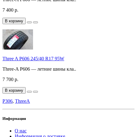
7 400 р.
В корзину
Three A P606 245/40 R17 95W
Three-A P606 — летние шины кла..
7 700 р.
В корзину
P306
,
ThreeA
Информация
О нас
Информация о доставке