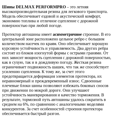
Шины DELMAX PERFORMPRO
– это летняя
высокопроизводительная резина для легкового транспорта.
Модель обеспечивает ездовой и акустический комфорт,
экономию топлива и отличное сцепление с дорожной
поверхностью при любой погоде.
Протектор автошины имеет
асимметричное
строение. В его
центральной зоне расположено цельное ребро с большим
количеством насечек по краям. Оно обеспечивает хорошую
курсовую устойчивость и управляемость. Два других ребра
состоят из блоков изогнутой формы с острыми гранями. От
них зависит мощность сцепления с дорожной поверхностью,
как в сухую, так и в дождливую погоду. Жесткая резина
ограничивает подвижность шашек, что так же способствует
усилению сцепления. К тому же, за счет этого
предотвращается деформация элементов протектора, их
неравномерный и преждевременный износ. Сдвоенные
плечевые блоки шины позволяют избежать боковых сносов
при движении по мокрой дороге. Они улучшают
устойчивость маневрирования и качество торможения. В
результате, тормозной путь автошины удалось сократить в
среднем на 6%, по сравнению с аналогичными моделями
конкурентов. За счет особенностей строения протектора
обеспечивается быстрый разгон.